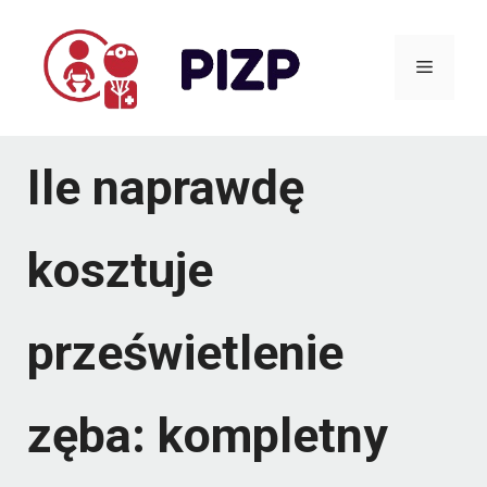
Przejdź
do
Menu
treści
Ile naprawdę
kosztuje
prześwietlenie
zęba: kompletny