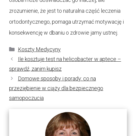
zrozumienie, że jest to naturalna część leczenia
ortodontycznego, pomaga utrzymać motywację i
konsekwencję w dbaniu o zdrowie jamy ustnej.
Kategorie
Koszty Medycyny
Ile kosztuje test na helicobacter w aptece –
sprawdź, zanim kupisz
Domowe sposoby i porady: co na
przeziębienie w ciąży dla bezpiecznego
samopoczucia