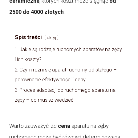
ceramiczne
, których koszt może sięgnąć
od
2500 do 4000 złotych
.
Spis treści
ukryj
1
Jakie są rodzaje ruchomych aparatów na zęby
i ich koszty?
2
Czym różni się aparat ruchomy od stałego –
porównanie efektywności i ceny
3
Proces adaptacji do ruchomego aparatu na
zęby – co musisz wiedzieć
Warto zauważyć, że
cena
aparatu na zęby
ruchomego może być również determinowana