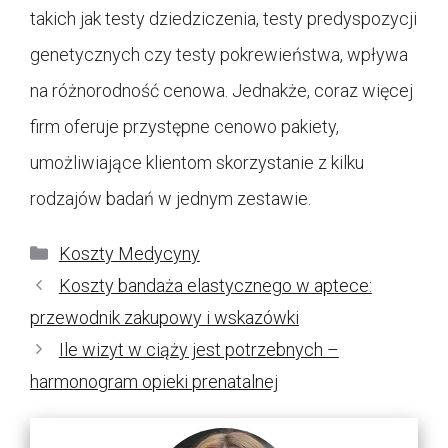
takich jak testy dziedziczenia, testy predyspozycji
genetycznych czy testy pokrewieństwa, wpływa
na różnorodność cenowa. Jednakże, coraz więcej
firm oferuje przystępne cenowo pakiety,
umożliwiające klientom skorzystanie z kilku
rodzajów badań w jednym zestawie.
Kategorie
Koszty Medycyny
Koszty bandaża elastycznego w aptece:
przewodnik zakupowy i wskazówki
Ile wizyt w ciąży jest potrzebnych –
harmonogram opieki prenatalnej