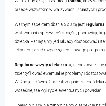
Warto skupić się na źródłach
folianu
, który wspo
przede wszystkim w warzywach liściastych i prod
Ważnym aspektem dbania o ciążę jest
regularna
w utrzymaniu sprężystości mięśni, poprawiają krąż
dziecka. Pamiętajmy jednak, aby dostosować inte
lekarzem przed rozpoczęciem nowego programu 
Regularne wizyty u lekarza
są nieodzowne, aby m
zidentyfikować ewentualne problemy i dostosować 
Ważne jest również przestrzeganie zaleceń lekar
wcześniejsze wykrycie ewentualnych powikłań.
Dbając o ciążę, nie zapominajmy o aspekcie psy