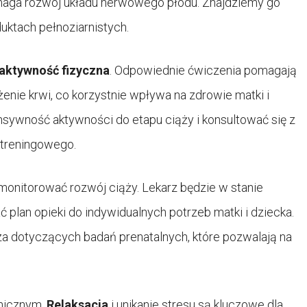
maga rozwój układu nerwowego płodu. Znajdziemy go
uktach pełnoziarnistych.
 aktywność fizyczna
. Odpowiednie ćwiczenia pomagają
enie krwi, co korzystnie wpływa na zdrowie matki i
nsywność aktywności do etapu ciąży i konsultować się z
treningowego.
onitorować rozwój ciąży. Lekarz będzie w stanie
plan opieki do indywidualnych potrzeb matki i dziecka.
za dotyczących badań prenatalnych, które pozwalają na
chicznym.
Relaksacja
i unikanie stresu są kluczowe dla