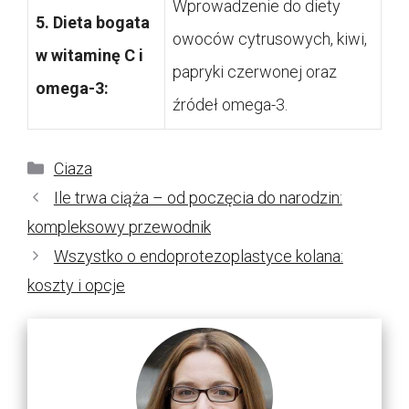
Wprowadzenie do diety
5. Dieta bogata
owoców cytrusowych, kiwi,
w witaminę C i
papryki czerwonej oraz
omega-3:
źródeł omega-3.
Kategorie
Ciaza
Ile trwa ciąża – od poczęcia do narodzin:
kompleksowy przewodnik
Wszystko o endoprotezoplastyce kolana:
koszty i opcje