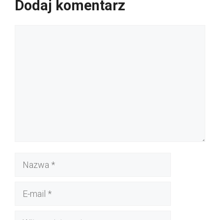
Dodaj komentarz
Komentarz
Nazwa
E-
mail
Witryna