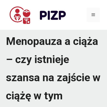
Przejdź
do
Menu
treści
Menopauza a ciąża
– czy istnieje
szansa na zajście w
ciążę w tym