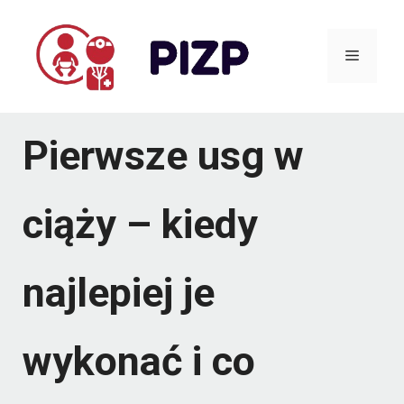
Przejdź
do
Menu
treści
Pierwsze usg w
ciąży – kiedy
najlepiej je
wykonać i co