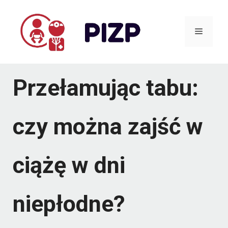
Przejdź
do
Menu
treści
Przełamując tabu:
czy można zajść w
ciążę w dni
niepłodne?