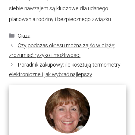
siebie nawzajem są kluczowe dla udanego
planowania rodziny i bezpiecznego związku.
Kategorie
Ciaza
Czy podczas okresu można zajść w ciążę:
zrozumieć ryzyko i możliwości
Poradnik zakupowy: ile kosztują termometry
elektroniczne i jak wybrać najlepszy