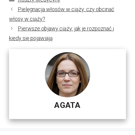
Pielęgnacja włosów w ciąży: czy obcinać
włosy w ciąży?
Pierwsze objawy ciąży: jak je rozpoznać i
kiedy się pojawiają
AGATA